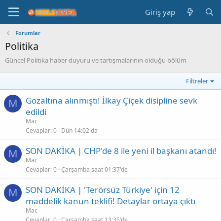
Giriş yap
Forumlar
Politika
Güncel Politika haber duyuru ve tartışmalarının olduğu bölüm
Filtreler
Gözaltına alınmıştı! İlkay Çiçek disipline sevk
M
edildi
Mac
Cevaplar
0
Dün 14:02 da
SON DAKİKA | CHP'de 8 ile yeni il başkanı atandı!
M
Mac
Cevaplar
0
Çarşamba saat 01:37'de
SON DAKİKA | 'Terörsüz Türkiye' için 12
M
maddelik kanun teklifi! Detaylar ortaya çıktı
Mac
Cevaplar
0
Çarşamba saat 13:35'de