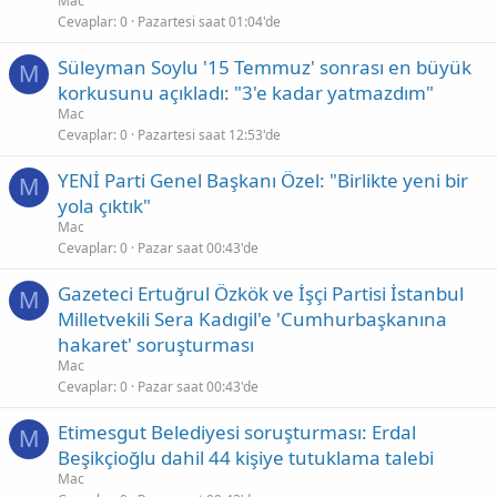
Mac
Cevaplar
0
Pazartesi saat 01:04'de
Süleyman Soylu '15 Temmuz' sonrası en büyük
M
korkusunu açıkladı: "3'e kadar yatmazdım"
Mac
Cevaplar
0
Pazartesi saat 12:53'de
YENİ Parti Genel Başkanı Özel: "Birlikte yeni bir
M
yola çıktık"
Mac
Cevaplar
0
Pazar saat 00:43'de
Gazeteci Ertuğrul Özkök ve İşçi Partisi İstanbul
M
Milletvekili Sera Kadıgil'e 'Cumhurbaşkanına
hakaret' soruşturması
Mac
Cevaplar
0
Pazar saat 00:43'de
Etimesgut Belediyesi soruşturması: Erdal
M
Beşikçioğlu dahil 44 kişiye tutuklama talebi
Mac