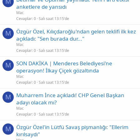
M
anketlere de yansıdı
Mac
Cevaplar
0
Salı saat 13:15'de
Özgür Özel, Kılıçdaroğlu'ndan gelen teklifi ilk kez
M
açıkladı: "Sen burada dur..."
Mac
Cevaplar
0
Salı saat 13:15'de
SON DAKİKA | Menderes Belediyesi'ne
M
operasyon! İlkay Çiçek gözaltında
Mac
Cevaplar
0
Salı saat 13:15'de
Muharrem İnce açıkladı! CHP Genel Başkan
M
adayı olacak mı?
Mac
Cevaplar
0
Salı saat 13:15'de
Özgür Özel'in Lütfü Savaş pişmanlığı: "Ellerim
M
kırılsaydı"