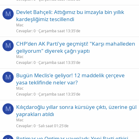
Devlet Bahçeli: Attığımız bu imzayla bin yıllık
M
kardeşliğimiz tescillendi
Mac
Cevaplar
0
Çarşamba saat 13:35'de
CHP'den AK Parti'ye geçmişti! "Karşı mahalleden
M
geliyorum" diyerek çağrı yaptı
Mac
Cevaplar
0
Çarşamba saat 13:35'de
Bugün Meclis'e geliyor! 12 maddelik çerçeve
M
yasa teklifinde neler var?
Mac
Cevaplar
0
Çarşamba saat 13:35'de
Kılıçdaroğlu yıllar sonra kürsüye çıktı, üzerine gül
M
yaprakları atıldı
Mac
Cevaplar
0
Salı saat 01:25'de
Betimar ve Optimar yayınladı: Yeni Parti etkisi