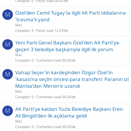
Cevaplar
0
Pazar saat 00:43'de
Özel'den Cemil Tugay'la ilgili AK Parti iddialarına
M
'travma'lı yanıt
Mac
Cevaplar
0
Pazar saat 12:33'de
Yeni Parti Genel Başkanı Özel'den AK Parti'ye
M
geçen 3 belediye başkanıyla ilgili ilk yorum
Mac
Cevaplar
0
Cumartesi saat 00:24'de
Vahap Seçer'in kardeşinden Özgür Özel'in
M
'kasası'na seçim öncesi para transferi: Paranın izi
Manisa'dan Mersin'e uzandı
Mac
Cevaplar
0
Cumartesi saat 00:24'de
AK Parti'ye katılan Tuzla Belediye Başkanı Eren
M
Ali Bingöl'den ilk açıklama geldi
Mac
Cevaplar
0
Cumartesi saat 00:24'de