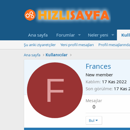
Ana sayfa
Forumlar
Neler yeni
Kull
Şu anki ziyaretçiler
Yeni profil mesajları
Profil mesajlarınd
Ana sayfa
Kullanıcılar
Frances
F
New member
Katılım
17 Kas 2022
Son görülme
17 Kas 
Mesajlar
0
Bul