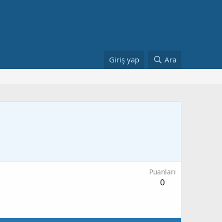
Giriş yap
Ara
Puanları
0