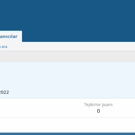
anıcılar
a ara
2022
Tepkime puanı
0