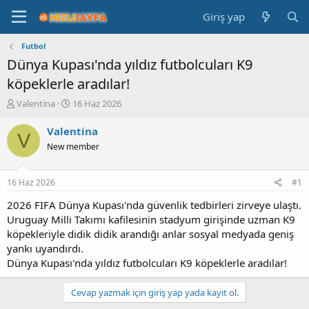
Giriş yap
Futbol
Dünya Kupası'nda yıldız futbolcuları K9
köpeklerle aradılar!
K
B
Valentina
16 Haz 2026
o
a
n
ş
Valentina
V
b
l
New member
u
a
y
n
u
g
16 Haz 2026
#1
b
ı
a
ç
2026 FIFA Dünya Kupası'nda güvenlik tedbirleri zirveye ulaştı.
ş
t
Uruguay Milli Takımı kafilesinin stadyum girişinde uzman K9
l
a
köpekleriyle didik didik arandığı anlar sosyal medyada geniş
a
r
yankı uyandırdı.
t
i
Dünya Kupası'nda yıldız futbolcuları K9 köpeklerle aradılar!
a
h
n
i
Cevap yazmak için giriş yap yada kayıt ol.