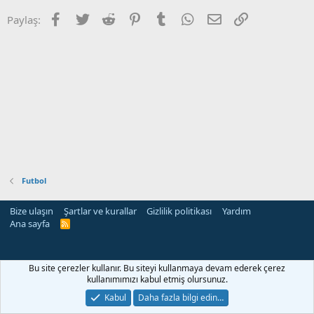
Facebook
Twitter
Reddit
Pinterest
Tumblr
WhatsApp
E-posta
Link
Paylaş:
Futbol
Bize ulaşın
Şartlar ve kurallar
Gizlilik politikası
Yardım
Ana sayfa
R
S
S
rehber siteleri
Bu site çerezler kullanır. Bu siteyi kullanmaya devam ederek çerez
kullanımımızı kabul etmiş olursunuz.
Kabul
Daha fazla bilgi edin…