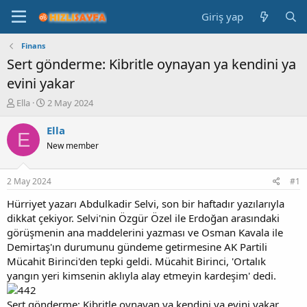
Giriş yap
Finans
Sert gönderme: Kibritle oynayan ya kendini ya
evini yakar
K
B
Ella
2 May 2024
o
a
n
ş
Ella
E
b
l
New member
u
a
y
n
u
g
2 May 2024
#1
b
ı
a
ç
Hürriyet yazarı Abdulkadir Selvi, son bir haftadır yazılarıyla
ş
t
dikkat çekiyor. Selvi'nin Özgür Özel ile Erdoğan arasındaki
l
a
görüşmenin ana maddelerini yazması ve Osman Kavala ile
a
r
Demirtaş'ın durumunu gündeme getirmesine AK Partili
t
i
Mücahit Birinci'den tepki geldi. Mücahit Birinci, 'Ortalık
a
h
yangın yeri kimsenin aklıyla alay etmeyin kardeşim' dedi.
n
i
Sert gönderme: Kibritle oynayan ya kendini ya evini yakar