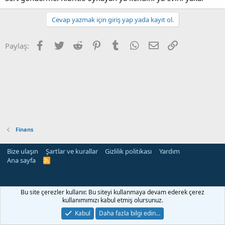
Cevap yazmak için giriş yap yada kayıt ol.
Facebook
Twitter
Reddit
Pinterest
Tumblr
WhatsApp
E-posta
Link
Paylaş:
Finans
Bize ulaşın
Şartlar ve kurallar
Gizlilik politikası
Yardım
Ana sayfa
R
S
S
Bu site çerezler kullanır. Bu siteyi kullanmaya devam ederek çerez
kullanımımızı kabul etmiş olursunuz.
Kabul
Daha fazla bilgi edin…