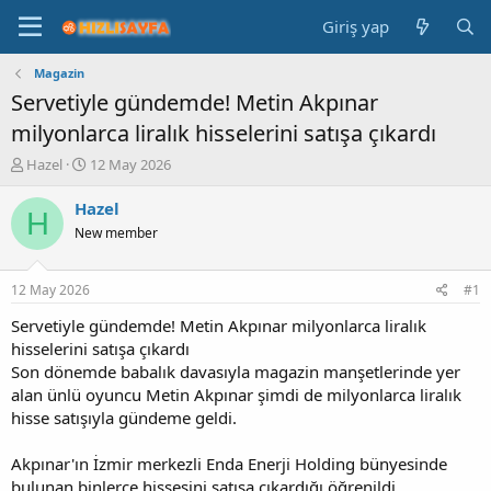
Giriş yap
Magazin
Servetiyle gündemde! Metin Akpınar
milyonlarca liralık hisselerini satışa çıkardı
K
B
Hazel
12 May 2026
o
a
n
ş
Hazel
H
b
l
New member
u
a
y
n
u
g
12 May 2026
#1
b
ı
a
ç
Servetiyle gündemde! Metin Akpınar milyonlarca liralık
ş
t
hisselerini satışa çıkardı
l
a
Son dönemde babalık davasıyla magazin manşetlerinde yer
a
r
alan ünlü oyuncu Metin Akpınar şimdi de milyonlarca liralık
t
i
hisse satışıyla gündeme geldi.
a
h
n
i
Akpınar'ın İzmir merkezli Enda Enerji Holding bünyesinde
bulunan binlerce hissesini satışa çıkardığı öğrenildi.