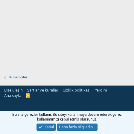
Kullanıcılar
Bize ulaşın
Şartlar ve kurallar
Gizlilik politikası
Yardım
Ana sayfa
R
S
S
Bu site çerezler kullanır. Bu siteyi kullanmaya devam ederek çerez
kullanımımızı kabul etmiş olursunuz.
Kabul
Daha fazla bilgi edin…