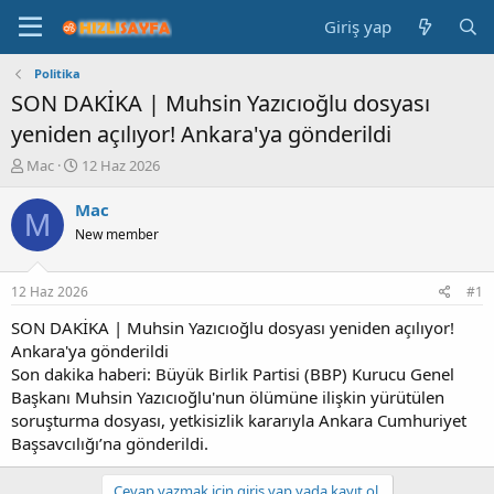
Giriş yap
Politika
SON DAKİKA | Muhsin Yazıcıoğlu dosyası
yeniden açılıyor! Ankara'ya gönderildi
K
B
Mac
12 Haz 2026
o
a
n
ş
Mac
M
b
l
New member
u
a
y
n
u
g
12 Haz 2026
#1
b
ı
a
ç
SON DAKİKA | Muhsin Yazıcıoğlu dosyası yeniden açılıyor!
ş
t
Ankara'ya gönderildi
l
a
Son dakika haberi: Büyük Birlik Partisi (BBP) Kurucu Genel
a
r
Başkanı Muhsin Yazıcıoğlu'nun ölümüne ilişkin yürütülen
t
i
soruşturma dosyası, yetkisizlik kararıyla Ankara Cumhuriyet
a
h
Başsavcılığı’na gönderildi.
n
i
Cevap yazmak için giriş yap yada kayıt ol.