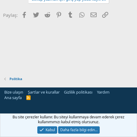
Facebook
Twitter
Reddit
Pinterest
Tumblr
WhatsApp
E-posta
Link
Paylaş:
Politika
Bize ulaşın
Şartlar ve kurallar
Gizlilik politikası
Yardım
Ana sayfa
R
S
S
Bu site çerezler kullanır. Bu siteyi kullanmaya devam ederek çerez
kullanımımızı kabul etmiş olursunuz.
Kabul
Daha fazla bilgi edin…